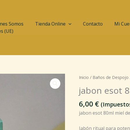
nes Somos
Tienda Online
Contacto
Mi Cue
es (UE)
jabon
Inicio
/
Baños de Despojo
esot
jabon esot 8
80ml
miel
6,00
€
(Impuestos
de
jabon esot 80ml miel de
amor
ellas
cantidad
Jabón ritual para pote