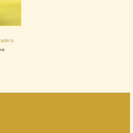
cadera
os)