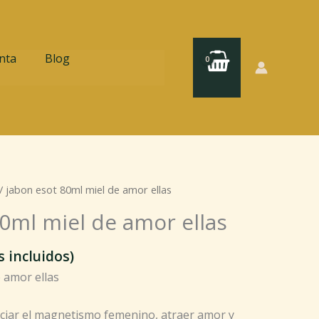
nta
Blog
/ jabon esot 80ml miel de amor ellas
0ml miel de amor ellas
 incluidos)
 amor ellas
nciar el magnetismo femenino, atraer amor y