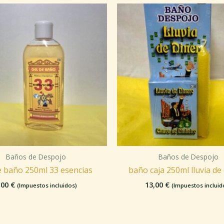
Baños de Despojo
Baños de Despojo
e baño 250ml 33 esencias
baño caja 250ml lluvia de
,00
€
13,00
€
(Impuestos incluidos)
(Impuestos incluid