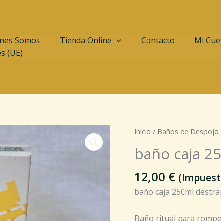
nes Somos
Tienda Online
Contacto
Mi Cue
es (UE)
baño
Inicio
/
Baños de Despojo
caja
baño caja 2
250ml
destrancadera
12,00
€
(Impuest
cantidad
baño caja 250ml destr
Baño ritual para romper