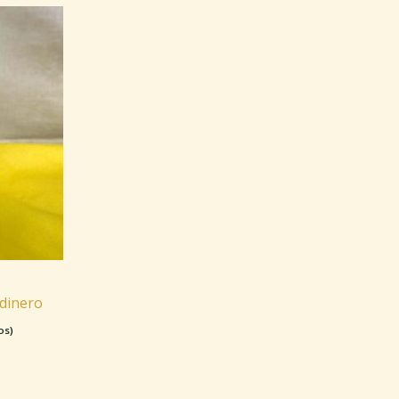
 dinero
os)