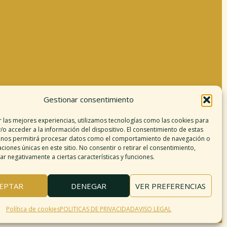
Gestionar consentimiento
Información legal
r las mejores experiencias, utilizamos tecnologías como las cookies para
/o acceder a la información del dispositivo. El consentimiento de estas
Aviso legal
 nos permitirá procesar datos como el comportamiento de navegación o
argo de responsabilidad
caciones únicas en este sitio. No consentir o retirar el consentimiento,
r negativamente a ciertas características y funciones.
Política de cookies
Políticas de privacidad
érminos y condiciones
EPTAR
DENEGAR
VER PREFERENCIAS
Mapa del sitio
Política de cookies
POLITICAS DE PRIVACIDAD
AVISO LEGAL