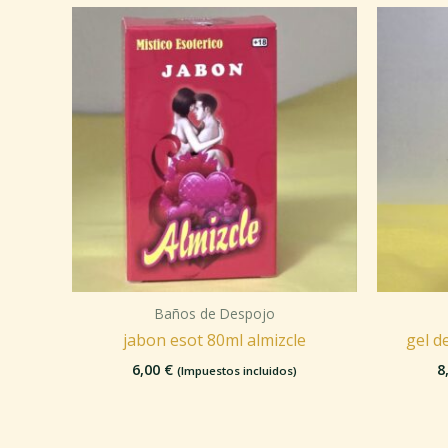
Baños de Despojo
jabon esot 80ml almizcle
gel d
6,00
€
8
(Impuestos incluidos)