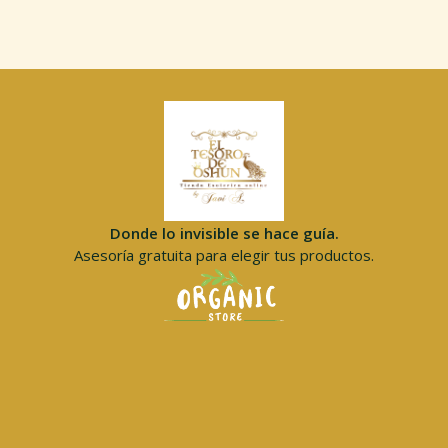
Donde lo invisible se hace guía.
Asesoría gratuita para elegir tus productos.