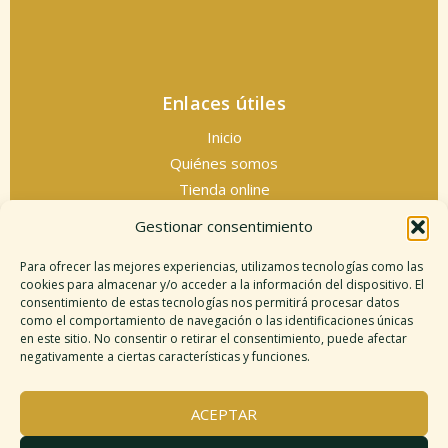
Enlaces útiles
Inicio
Quiénes somos
Tienda online
Servicios espirituales
Gestionar consentimiento
Contacto
Para ofrecer las mejores experiencias, utilizamos tecnologías como las
cookies para almacenar y/o acceder a la información del dispositivo. El
consentimiento de estas tecnologías nos permitirá procesar datos
como el comportamiento de navegación o las identificaciones únicas
Información legal
en este sitio. No consentir o retirar el consentimiento, puede afectar
negativamente a ciertas características y funciones.
Aviso legal
Descargo de responsabilidad
ACEPTAR
Política de cookies