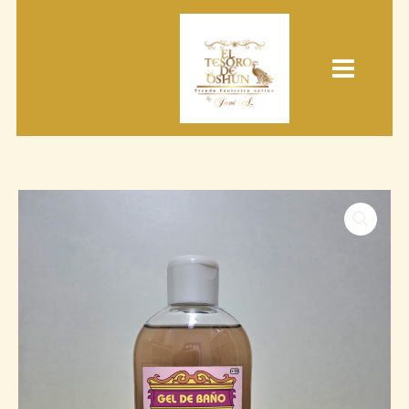
Ir
al
contenido
gel
de
baño
250ml
combatiente
cantidad