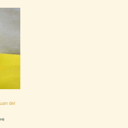
uan del
os)