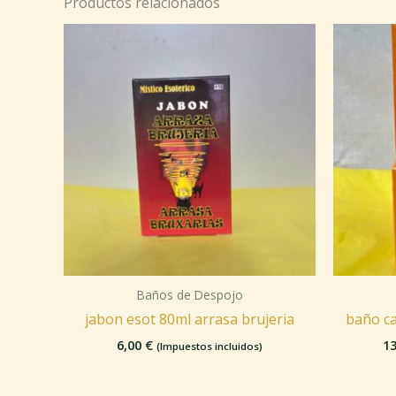
Productos relacionados
Baños de Despojo
jabon esot 80ml arrasa brujeria
baño ca
6,00
€
1
(Impuestos incluidos)