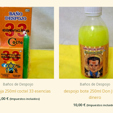
Baños de Despojo
Baños de Despojo
ja 250ml coctel 33 esencias
despojo bote 250ml Don J
dinero
3,00
€
(Impuestos incluidos)
10,00
€
(Impuestos incluid