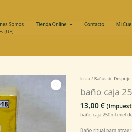
nes Somos
Tienda Online
Contacto
Mi Cue
es (UE)
baño
Inicio
/
Baños de Despojo
caja
baño caja 2
250ml
miel
13,00
€
(Impuest
de
baño caja 250ml miel d
amor
cantidad
Baño ritual para atraer