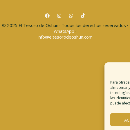
© 2025 El Tesoro de Oshun · Todos los derechos reservados ·
WhatsApp
·
info@eltesorodeoshun.com
Para ofrece
almacenar y
tecnologías
Desc
las identifi
puede afecta
T
AC