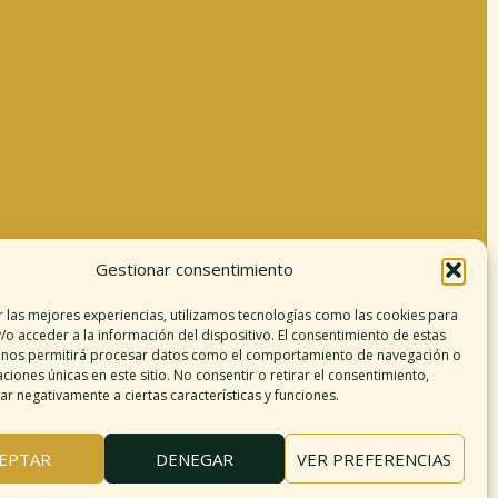
Gestionar consentimiento
Información legal
r las mejores experiencias, utilizamos tecnologías como las cookies para
/o acceder a la información del dispositivo. El consentimiento de estas
Aviso legal
 nos permitirá procesar datos como el comportamiento de navegación o
argo de responsabilidad
caciones únicas en este sitio. No consentir o retirar el consentimiento,
r negativamente a ciertas características y funciones.
Política de cookies
Políticas de privacidad
érminos y condiciones
EPTAR
DENEGAR
VER PREFERENCIAS
Mapa del sitio