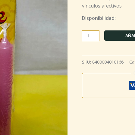
vínculos afectivos.
Disponibilidad:
AÑAD
SKU:
8400004010166
Ca