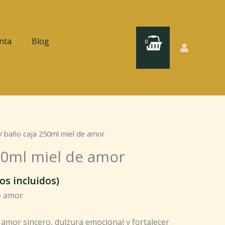
nta
Blog
/ baño caja 250ml miel de amor
50ml miel de amor
os incluidos)
e amor
 amor sincero, dulzura emocional y fortalecer