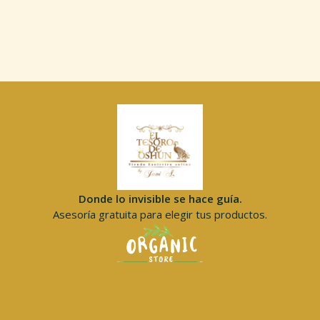
Donde lo invisible se hace guía.
Asesoría gratuita para elegir tus productos.