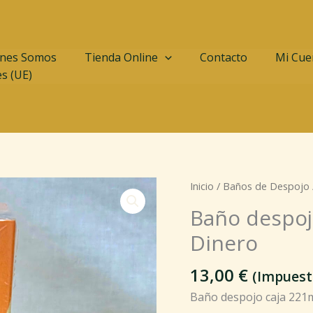
nes Somos
Tienda Online
Contacto
Mi Cue
es (UE)
Baño
Inicio
/
Baños de Despojo
despojo
Baño despoj
caja
Dinero
221ml
Don
13,00
€
Juan
(Impuest
del
Baño despojo caja 221m
Dinero