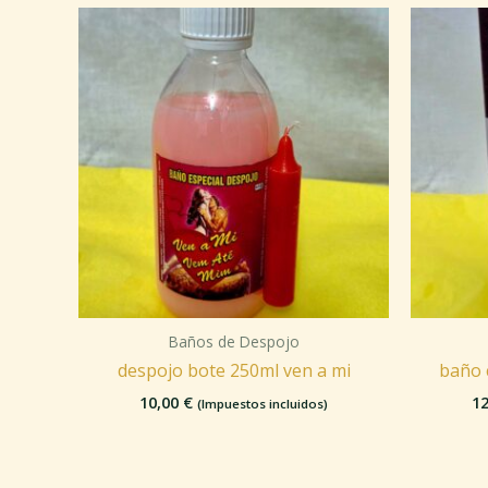
Baños de Despojo
despojo bote 250ml ven a mi
baño 
10,00
€
1
(Impuestos incluidos)