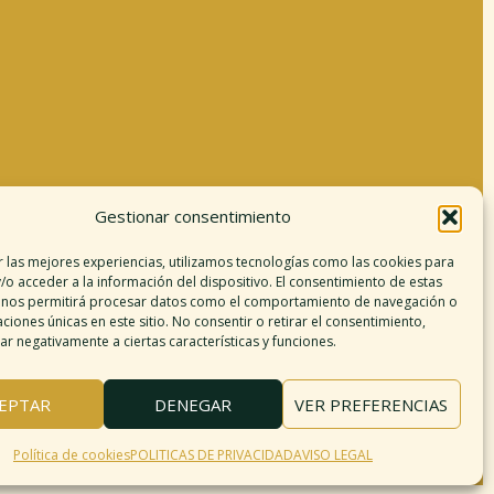
Gestionar consentimiento
Información legal
r las mejores experiencias, utilizamos tecnologías como las cookies para
/o acceder a la información del dispositivo. El consentimiento de estas
Aviso legal
 nos permitirá procesar datos como el comportamiento de navegación o
argo de responsabilidad
caciones únicas en este sitio. No consentir o retirar el consentimiento,
r negativamente a ciertas características y funciones.
Política de cookies
Políticas de privacidad
érminos y condiciones
EPTAR
DENEGAR
VER PREFERENCIAS
Mapa del sitio
Política de cookies
POLITICAS DE PRIVACIDAD
AVISO LEGAL