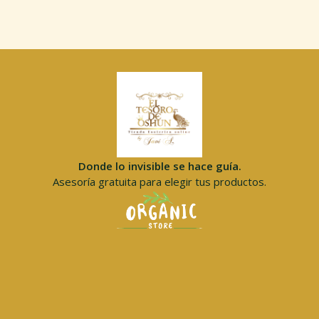
Donde lo invisible se hace guía.
Asesoría gratuita para elegir tus productos.