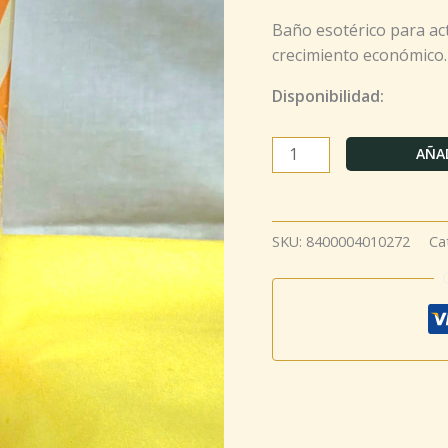
cantidad
Baño esotérico para act
crecimiento económico.
Disponibilidad:
AÑAD
SKU:
8400004010272
Ca