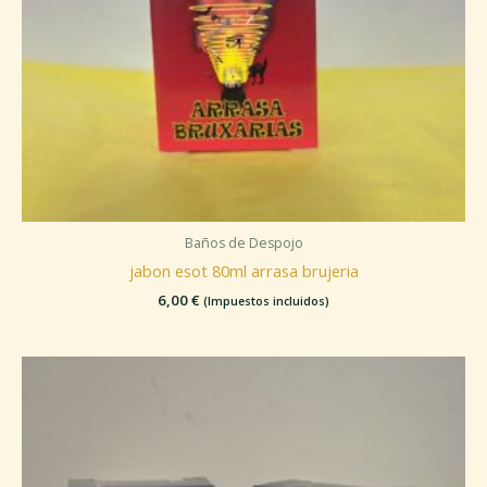
Baños de Despojo
jabon esot 80ml arrasa brujeria
6,00
€
(Impuestos incluidos)