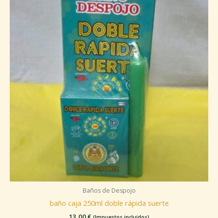
Baños de Despojo
baño caja 250ml doble rápida suerte
13,00
€
(Impuestos incluidos)