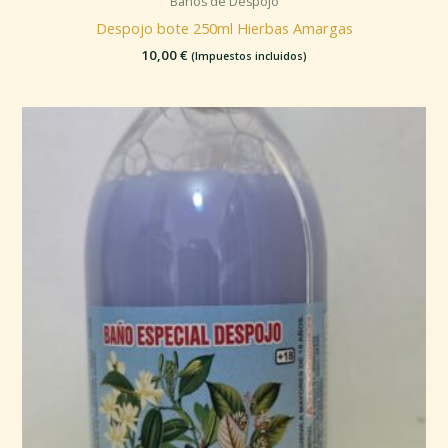
Baños de Despojo
Despojo bote 250ml Hierbas Amargas
10,00
€
(Impuestos incluidos)