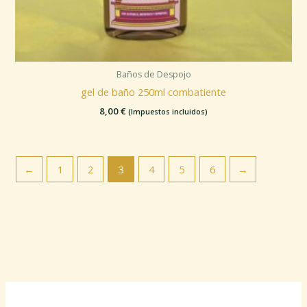
Baños de Despojo
gel de baño 250ml combatiente
8,00
€
(Impuestos incluidos)
←
1
2
3
4
5
6
→