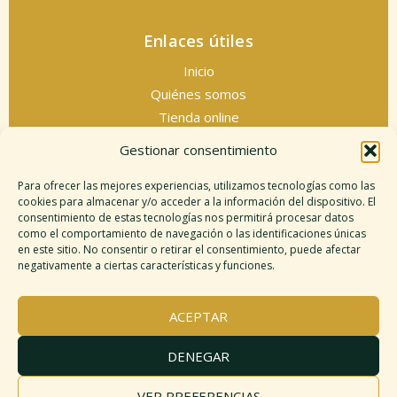
Enlaces útiles
Inicio
Quiénes somos
Tienda online
Servicios espirituales
Gestionar consentimiento
Contacto
Para ofrecer las mejores experiencias, utilizamos tecnologías como las
cookies para almacenar y/o acceder a la información del dispositivo. El
consentimiento de estas tecnologías nos permitirá procesar datos
como el comportamiento de navegación o las identificaciones únicas
Información legal
en este sitio. No consentir o retirar el consentimiento, puede afectar
negativamente a ciertas características y funciones.
Aviso legal
Descargo de responsabilidad
ACEPTAR
Política de cookies
Políticas de privacidad
DENEGAR
Términos y condiciones
Mapa del sitio
VER PREFERENCIAS