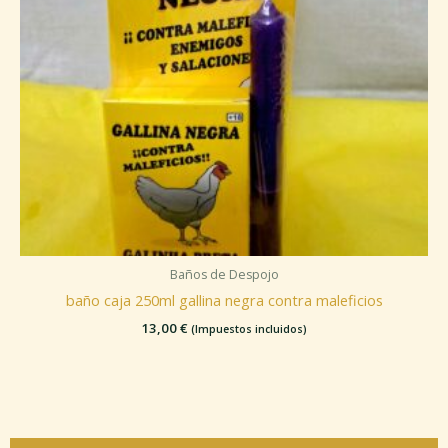
Baños de Despojo
baño caja 250ml gallina negra contra maleficios
13,00
€
(Impuestos incluidos)