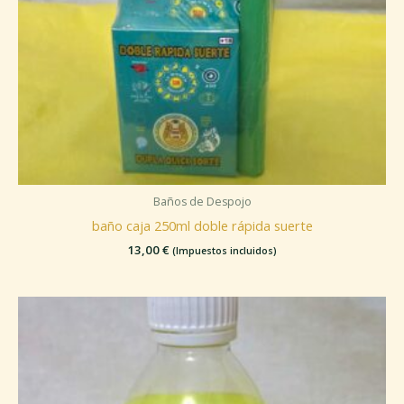
Baños de Despojo
baño caja 250ml doble rápida suerte
13,00
€
(Impuestos incluidos)