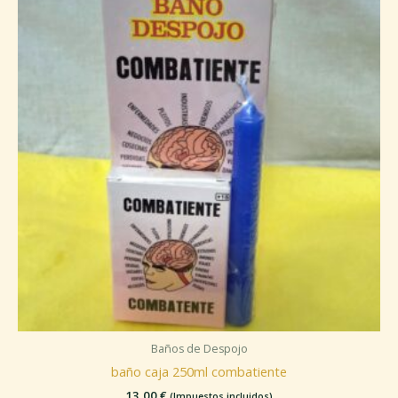
Baños de Despojo
baño caja 250ml combatiente
13,00
€
(Impuestos incluidos)