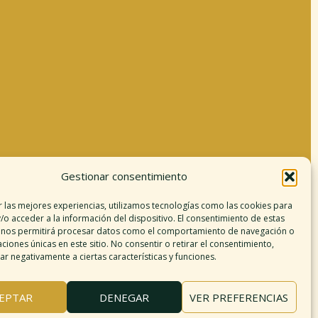
Gestionar consentimiento
Información legal
r las mejores experiencias, utilizamos tecnologías como las cookies para
/o acceder a la información del dispositivo. El consentimiento de estas
Aviso legal
 nos permitirá procesar datos como el comportamiento de navegación o
argo de responsabilidad
caciones únicas en este sitio. No consentir o retirar el consentimiento,
r negativamente a ciertas características y funciones.
Política de cookies
Políticas de privacidad
érminos y condiciones
EPTAR
DENEGAR
VER PREFERENCIAS
Mapa del sitio