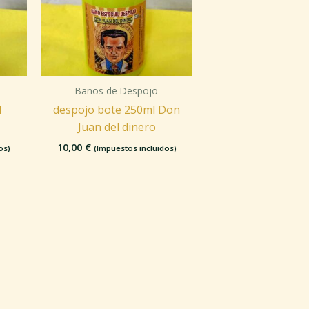
Baños de Despojo
l
despojo bote 250ml Don
Juan del dinero
10,00
€
os)
(Impuestos incluidos)