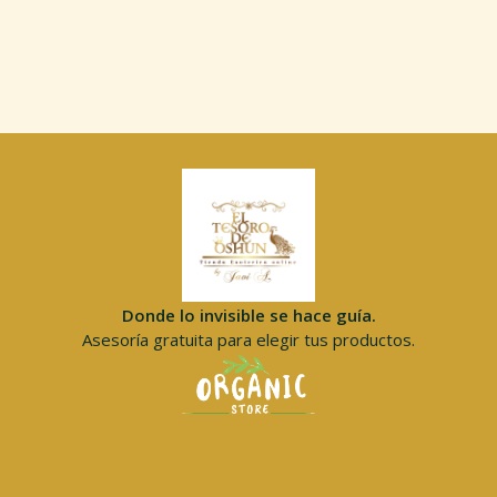
Donde lo invisible se hace guía.
Asesoría gratuita para elegir tus productos.