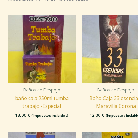
Baños de Despojo
Baños de Despojo
baño caja 250ml tumba
Baño Caja 33 esencia
trabajo -Especial
Maravilla Corona
13,00
€
12,00
€
(Impuestos incluidos)
(Impuestos incluid