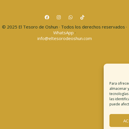
© 2025 El Tesoro de Oshun · Todos los derechos reservados ·
WhatsApp
·
info@eltesorodeoshun.com
Para ofrece
almacenar y
tecnologías
Desc
las identifi
puede afecta
T
AC