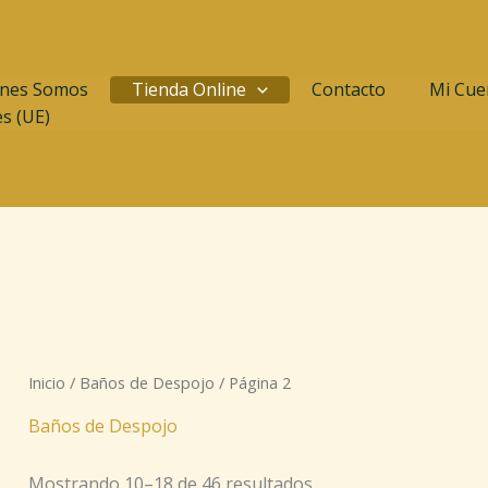
nes Somos
Tienda Online
Contacto
Mi Cue
es (UE)
Inicio
/
Baños de Despojo
/ Página 2
Baños de Despojo
Mostrando 10–18 de 46 resultados