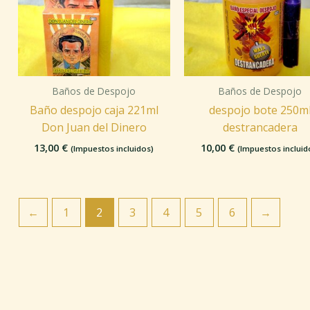
Baños de Despojo
Baños de Despojo
Baño despojo caja 221ml
despojo bote 250m
Don Juan del Dinero
destrancadera
13,00
€
10,00
€
(Impuestos incluidos)
(Impuestos incluid
←
1
2
3
4
5
6
→