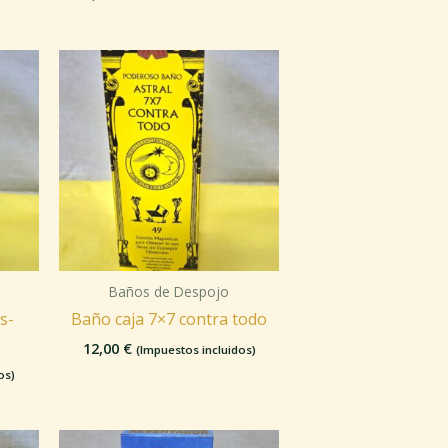
Baños de Despojo
s-
Baño caja 7×7 contra todo
12,00
€
(Impuestos incluidos)
os)