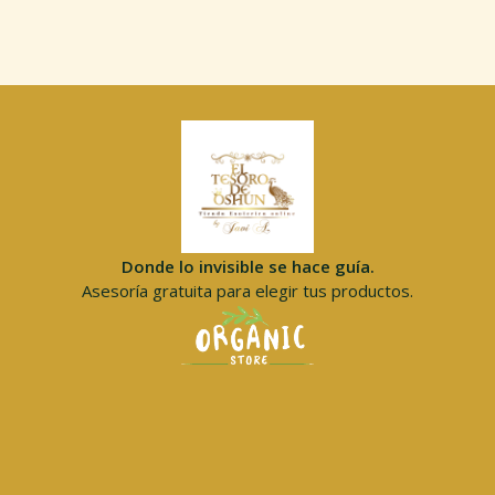
Donde lo invisible se hace guía.
Asesoría gratuita para elegir tus productos.