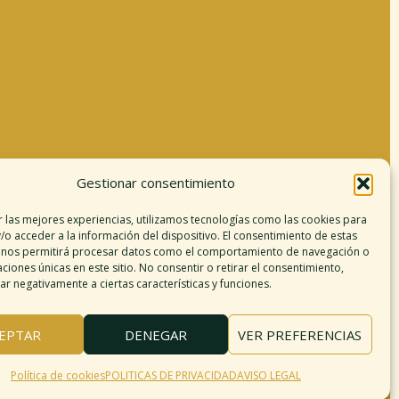
Gestionar consentimiento
Información legal
r las mejores experiencias, utilizamos tecnologías como las cookies para
/o acceder a la información del dispositivo. El consentimiento de estas
Aviso legal
 nos permitirá procesar datos como el comportamiento de navegación o
argo de responsabilidad
caciones únicas en este sitio. No consentir o retirar el consentimiento,
r negativamente a ciertas características y funciones.
Política de cookies
Políticas de privacidad
érminos y condiciones
EPTAR
DENEGAR
VER PREFERENCIAS
Mapa del sitio
Política de cookies
POLITICAS DE PRIVACIDAD
AVISO LEGAL