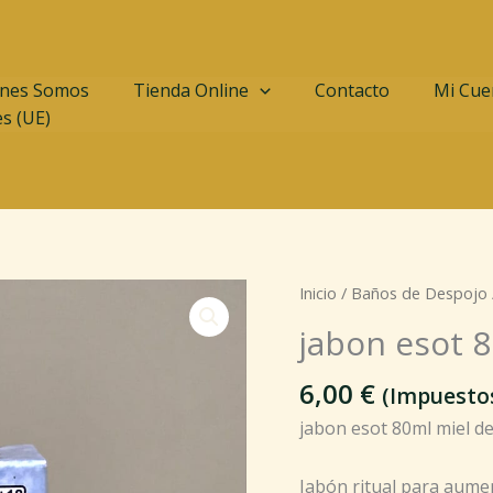
nes Somos
Tienda Online
Contacto
Mi Cue
es (UE)
jabon
Inicio
/
Baños de Despojo
esot
jabon esot 8
80ml
miel
6,00
€
(Impuestos
de
jabon esot 80ml miel de
amor
ellos
cantidad
Jabón ritual para aume