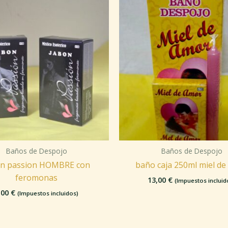
Baños de Despojo
Baños de Despojo
on passion HOMBRE con
baño caja 250ml miel de
feromonas
13,00
€
(Impuestos incluid
,00
€
(Impuestos incluidos)