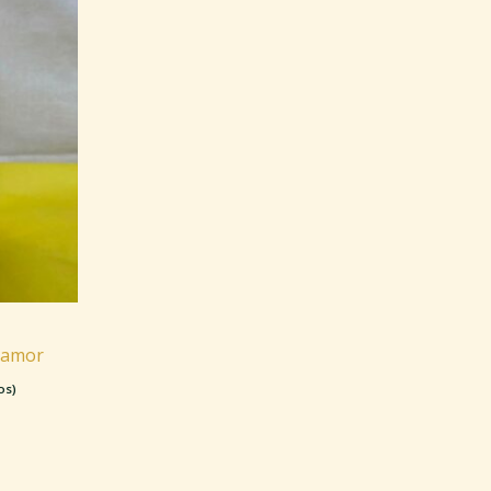
 amor
os)