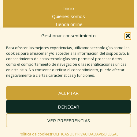
Inicio
Quiénes somos
Tienda online
Servicios espirituales
Gestionar consentimiento
Contacto
Para ofrecer las mejores experiencias, utilizamos tecnologías como las
cookies para almacenar y/o acceder a la información del dispositivo. El
consentimiento de estas tecnologías nos permitirá procesar datos
como el comportamiento de navegación o las identificaciones únicas
Información legal
en este sitio. No consentir o retirar el consentimiento, puede afectar
negativamente a ciertas características y funciones.
Aviso legal
Descargo de responsabilidad
ACEPTAR
Política de cookies
Políticas de privacidad
DENEGAR
Términos y condiciones
Mapa del sitio
VER PREFERENCIAS
Política de cookies
POLITICAS DE PRIVACIDAD
AVISO LEGAL