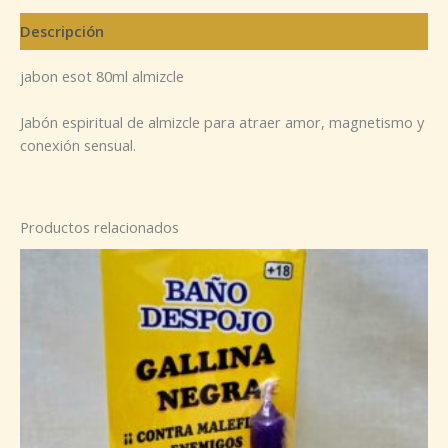
Descripción
jabon esot 80ml almizcle
Jabón espiritual de almizcle para atraer amor, magnetismo y
conexión sensual.
Productos relacionados