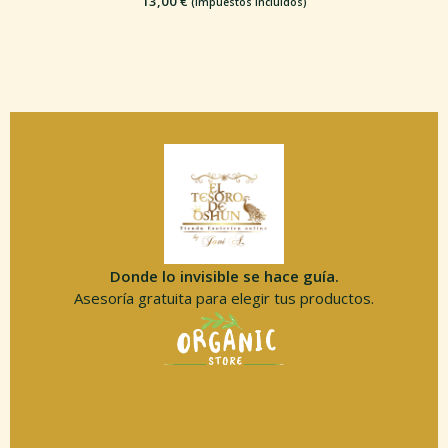
13,00
€
(Impuestos incluidos)
Donde lo invisible se hace guía.
Asesoría gratuita para elegir tus productos.