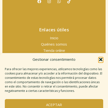
Enlaces útiles
Inicio
Quiénes somos
Tienda online
Servicios espirituales
Gestionar consentimiento
Contacto
Para ofrecer las mejores experiencias, utilizamos tecnologías como las
cookies para almacenar y/o acceder a la información del dispositivo. El
consentimiento de estas tecnologías nos permitirá procesar datos
como el comportamiento de navegación o las identificaciones únicas
Información legal
en este sitio. No consentir o retirar el consentimiento, puede afectar
negativamente a ciertas características y funciones.
Aviso legal
Descargo de responsabilidad
ACEPTAR
Política de cookies