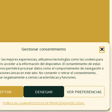
Gestionar consentimiento
Información legal
r las mejores experiencias, utilizamos tecnologías como las cookies para
/o acceder a la información del dispositivo. El consentimiento de estas
Aviso legal
 nos permitirá procesar datos como el comportamiento de navegación o
argo de responsabilidad
caciones únicas en este sitio. No consentir o retirar el consentimiento,
r negativamente a ciertas características y funciones.
Política de cookies
Políticas de privacidad
érminos y condiciones
EPTAR
DENEGAR
VER PREFERENCIAS
Mapa del sitio
Política de cookies
POLITICAS DE PRIVACIDAD
AVISO LEGAL