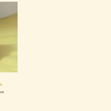
te
os)