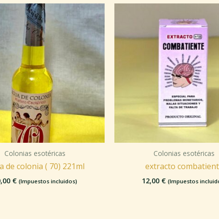
Colonias esotéricas
Colonias esotéricas
a de colonia ( 70) 221ml
extracto combatien
0,00
€
12,00
€
(Impuestos incluidos)
(Impuestos incluid