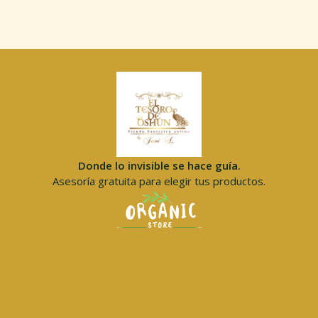
Donde lo invisible se hace guía.
Asesoría gratuita para elegir tus productos.