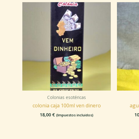
Colonias esotéricas
colonia caja 100ml ven dinero
agu
18,00
€
1
(Impuestos incluidos)