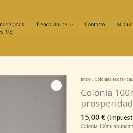
nes Somos
Tienda Online
Contacto
Mi Cue
es (UE)
Colonia
Inicio
/
Colonias esotéricas
100ml
Colonia 100
abundancia
prosperidad
riqueza
y
15,00
€
prosperidad
(Impuest
cantidad
Colonia 100ml abundanc