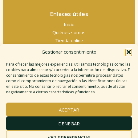
Enlaces útiles
Inicio
Quiénes somos
Tienda online
Servicios espirituales
Gestionar consentimiento
Contacto
Para ofrecer las mejores experiencias, utilizamos tecnologías como las
cookies para almacenar y/o acceder a la información del dispositivo. El
consentimiento de estas tecnologías nos permitirá procesar datos
como el comportamiento de navegación o las identificaciones únicas
Información legal
en este sitio. No consentir o retirar el consentimiento, puede afectar
negativamente a ciertas características y funciones.
Aviso legal
Descargo de responsabilidad
ACEPTAR
Política de cookies
Políticas de privacidad
DENEGAR
Términos y condiciones
Mapa del sitio
VER PREFERENCIAS