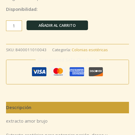
Disponibilidad:
AÑADIR AL CARRITO
SKU:
8400011010043
Categoría:
Colonias esotéricas
Guaranteed Safe Checkout
Descripción
extracto amor brujo
Extracto esotérico para potenciar pasión, deseo y