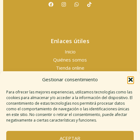
Enlaces útiles
Inicio
Quiénes somos
Tienda online
Servicios espirituales
Gestionar consentimiento
Contacto
Para ofrecer las mejores experiencias, utilizamos tecnologías como las
cookies para almacenar y/o acceder a la información del dispositivo. El
consentimiento de estas tecnologías nos permitirá procesar datos
como el comportamiento de navegación o las identificaciones únicas
Información legal
en este sitio. No consentir o retirar el consentimiento, puede afectar
negativamente a ciertas características y funciones.
Aviso legal
Descargo de responsabilidad
ACEPTAR