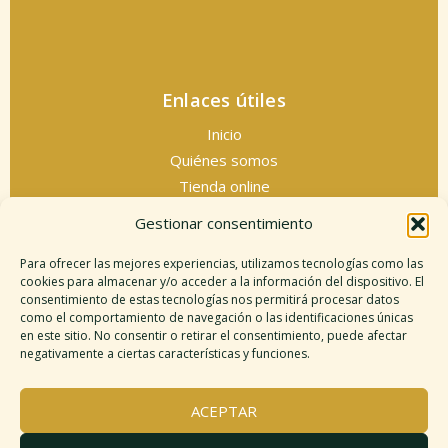
Enlaces útiles
Inicio
Quiénes somos
Tienda online
Servicios espirituales
Gestionar consentimiento
Contacto
Para ofrecer las mejores experiencias, utilizamos tecnologías como las
cookies para almacenar y/o acceder a la información del dispositivo. El
consentimiento de estas tecnologías nos permitirá procesar datos
como el comportamiento de navegación o las identificaciones únicas
Información legal
en este sitio. No consentir o retirar el consentimiento, puede afectar
negativamente a ciertas características y funciones.
Aviso legal
Descargo de responsabilidad
ACEPTAR
Política de cookies
Políticas de privacidad