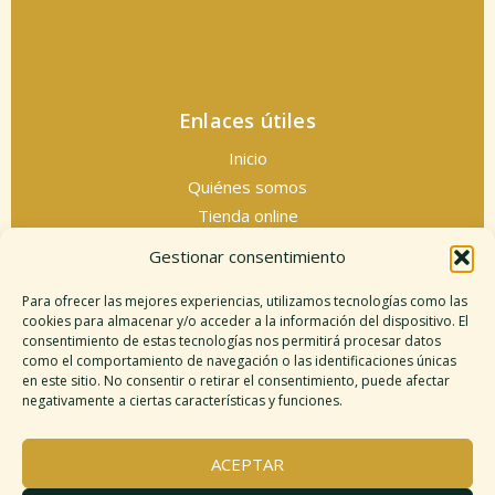
Enlaces útiles
Inicio
Quiénes somos
Tienda online
Servicios espirituales
Gestionar consentimiento
Contacto
Para ofrecer las mejores experiencias, utilizamos tecnologías como las
cookies para almacenar y/o acceder a la información del dispositivo. El
consentimiento de estas tecnologías nos permitirá procesar datos
como el comportamiento de navegación o las identificaciones únicas
Información legal
en este sitio. No consentir o retirar el consentimiento, puede afectar
negativamente a ciertas características y funciones.
Aviso legal
Descargo de responsabilidad
ACEPTAR
Política de cookies