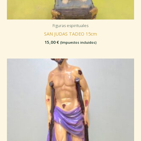
Figuras espirituales
SAN JUDAS TADEO 15cm
15,00
€
(Impuestos incluidos)
Rango
de
precios:
desde
15,00 €
hasta
30,00 €