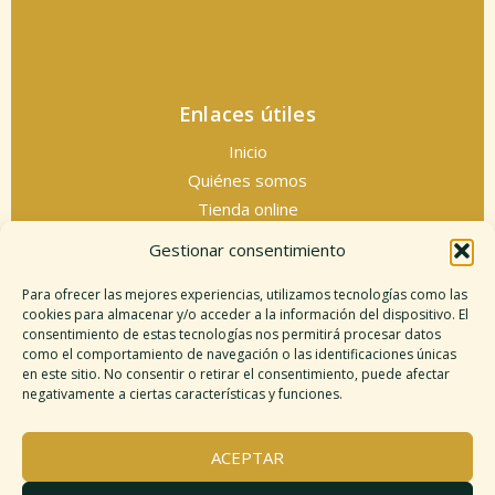
Enlaces útiles
Inicio
Quiénes somos
Tienda online
Servicios espirituales
Gestionar consentimiento
Contacto
Para ofrecer las mejores experiencias, utilizamos tecnologías como las
cookies para almacenar y/o acceder a la información del dispositivo. El
consentimiento de estas tecnologías nos permitirá procesar datos
como el comportamiento de navegación o las identificaciones únicas
Información legal
en este sitio. No consentir o retirar el consentimiento, puede afectar
negativamente a ciertas características y funciones.
Aviso legal
Descargo de responsabilidad
ACEPTAR
Política de cookies