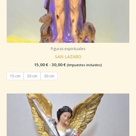
Figuras espirituales
SAN LAZARO
15,00
€
-
30,00
€
(Impuestos incluidos)
15 cm
20 cm
30 cm
Rango
de
precios:
desde
15,00 €
hasta
30,00 €