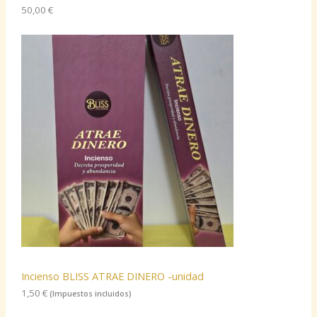
50,00
€
Incienso BLISS ATRAE DINERO -unidad
1,50
€
(Impuestos incluidos)