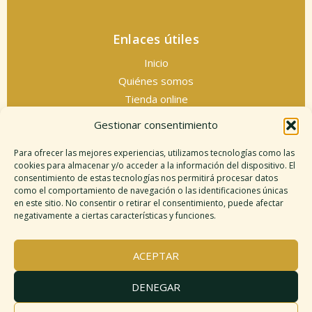
Enlaces útiles
Inicio
Quiénes somos
Tienda online
Servicios espirituales
Gestionar consentimiento
Contacto
Para ofrecer las mejores experiencias, utilizamos tecnologías como las
cookies para almacenar y/o acceder a la información del dispositivo. El
consentimiento de estas tecnologías nos permitirá procesar datos
como el comportamiento de navegación o las identificaciones únicas
Información legal
en este sitio. No consentir o retirar el consentimiento, puede afectar
negativamente a ciertas características y funciones.
Aviso legal
Descargo de responsabilidad
ACEPTAR
Política de cookies
Políticas de privacidad
DENEGAR
Términos y condiciones