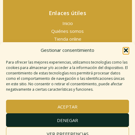
Enlaces útiles
Inicio
Quiénes somos
Tienda online
Servicios espirituales
Gestionar consentimiento
Contacto
Para ofrecer las mejores experiencias, utilizamos tecnologías como las
cookies para almacenar y/o acceder a la información del dispositivo. El
consentimiento de estas tecnologías nos permitirá procesar datos
como el comportamiento de navegación o las identificaciones únicas
Información legal
en este sitio. No consentir o retirar el consentimiento, puede afectar
negativamente a ciertas características y funciones.
Aviso legal
Descargo de responsabilidad
ACEPTAR
Política de cookies
Políticas de privacidad
DENEGAR
Términos y condiciones
Mapa del sitio
VER PREFERENCIAS