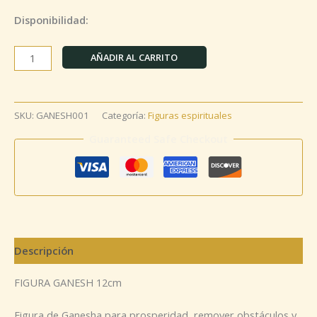
Disponibilidad:
AÑADIR AL CARRITO
SKU:
GANESH001
Categoría:
Figuras espirituales
Guaranteed Safe Checkout
Descripción
FIGURA GANESH 12cm
Figura de Ganesha para prosperidad, remover obstáculos y