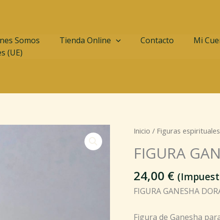
nes Somos
Tienda Online
Contacto
Mi Cue
es (UE)
FIGURA
Inicio
/
Figuras espirituales
GANESHA
FIGURA GA
DORADO
15
24,00
€
(Impuest
CMS
FIGURA GANESHA DOR
cantidad
Figura de Ganesha para