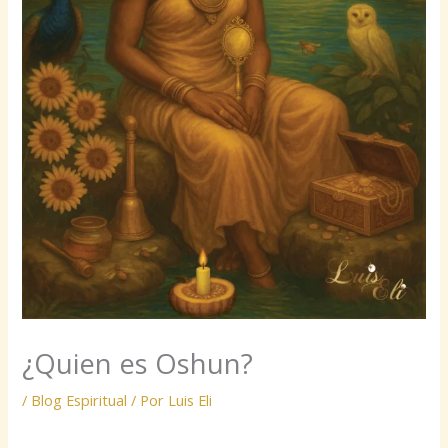
¿Quien es Oshun?
/
Blog Espiritual
/ Por
Luis Eli