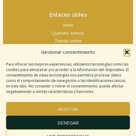
Enlaces útiles
Inicio
Quiénes somos
Tienda online
Servicios espirituales
Gestionar consentimiento
Contacto
Para ofrecer las mejores experiencias, utilizamos tecnologías como las
cookies para almacenar y/o acceder a la información del dispositivo. El
consentimiento de estas tecnologías nos permitirá procesar datos
como el comportamiento de navegación o las identificaciones únicas
Información legal
en este sitio. No consentir o retirar el consentimiento, puede afectar
negativamente a ciertas características y funciones.
Aviso legal
Descargo de responsabilidad
ACEPTAR
Política de cookies
Políticas de privacidad
DENEGAR
Términos y condiciones
Mapa del sitio