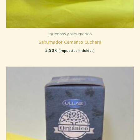
Inciensos y sahumerios
Sahumador Cemento Cuchara
5,50
€
(Impuestos incluidos)