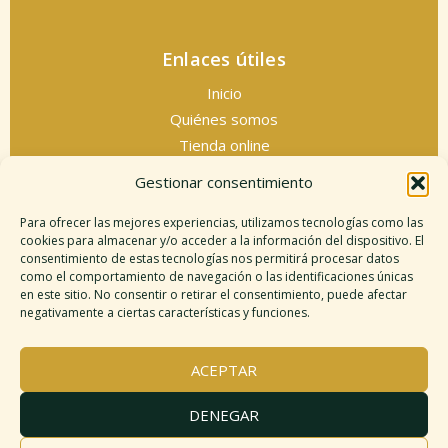
Enlaces útiles
Inicio
Quiénes somos
Tienda online
Servicios espirituales
Gestionar consentimiento
Contacto
Para ofrecer las mejores experiencias, utilizamos tecnologías como las
cookies para almacenar y/o acceder a la información del dispositivo. El
consentimiento de estas tecnologías nos permitirá procesar datos
como el comportamiento de navegación o las identificaciones únicas
Información legal
en este sitio. No consentir o retirar el consentimiento, puede afectar
negativamente a ciertas características y funciones.
Aviso legal
Descargo de responsabilidad
ACEPTAR
Política de cookies
Políticas de privacidad
DENEGAR
Términos y condiciones