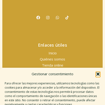
Enlaces útiles
Inicio
Quiénes somos
Tienda online
Servicios espirituales
Gestionar consentimiento
Contacto
Para ofrecer las mejores experiencias, utilizamos tecnologías como las
cookies para almacenar y/o acceder a la información del dispositivo. El
consentimiento de estas tecnologías nos permitirá procesar datos
como el comportamiento de navegación o las identificaciones únicas
Información legal
en este sitio. No consentir o retirar el consentimiento, puede afectar
negativamente a ciertas características y funciones.