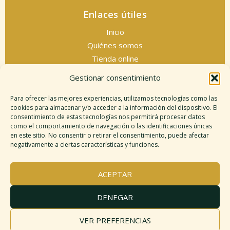
Enlaces útiles
Inicio
Quiénes somos
Tienda online
Servicios espirituales
Gestionar consentimiento
Contacto
Para ofrecer las mejores experiencias, utilizamos tecnologías como las
cookies para almacenar y/o acceder a la información del dispositivo. El
consentimiento de estas tecnologías nos permitirá procesar datos
como el comportamiento de navegación o las identificaciones únicas
Información legal
en este sitio. No consentir o retirar el consentimiento, puede afectar
negativamente a ciertas características y funciones.
Aviso legal
Descargo de responsabilidad
ACEPTAR
Política de cookies
Políticas de privacidad
DENEGAR
Términos y condiciones
Mapa del sitio
VER PREFERENCIAS