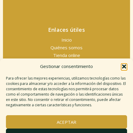
Enlaces útiles
Inicio
Quiénes somos
Tienda online
Servicios espirituales
Gestionar consentimiento
Contacto
Para ofrecer las mejores experiencias, utilizamos tecnologías como las
cookies para almacenar y/o acceder a la información del dispositivo. El
consentimiento de estas tecnologías nos permitirá procesar datos
como el comportamiento de navegación o las identificaciones únicas
Información legal
en este sitio. No consentir o retirar el consentimiento, puede afectar
negativamente a ciertas características y funciones.
Aviso legal
Descargo de responsabilidad
ACEPTAR
Política de cookies
Políticas de privacidad