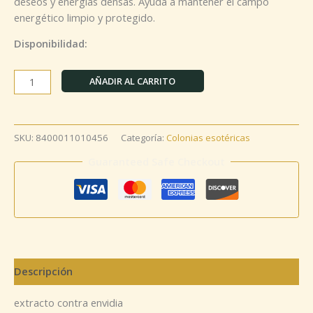
deseos y energías densas. Ayuda a mantener el campo
energético limpio y protegido.
Disponibilidad:
AÑADIR AL CARRITO
SKU:
8400011010456
Categoría:
Colonias esotéricas
Guaranteed Safe Checkout
Descripción
extracto contra envidia