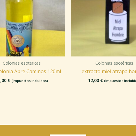
Colonias esotéricas
Colonias esotéricas
olonia Abre Caminos 120ml
extracto miel atrapa h
0,00
€
12,00
€
(Impuestos incluidos)
(Impuestos incluid