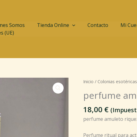
nes Somos
Tienda Online
Contacto
Mi Cue
es (UE)
perfume
Inicio
/
Colonias esotéricas
amuleto
perfume amu
riqueza
dinero
18,00
€
(Impuest
cantidad
perfume amuleto rique
Perfume ritual para ac