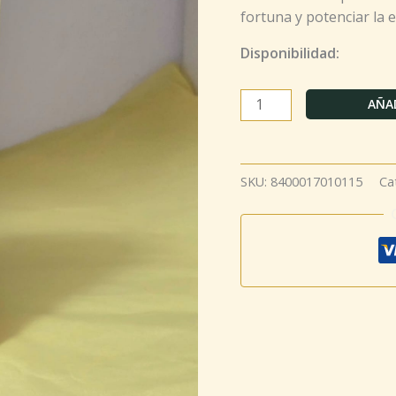
fortuna y potenciar la 
Disponibilidad:
AÑAD
SKU:
8400017010115
Ca