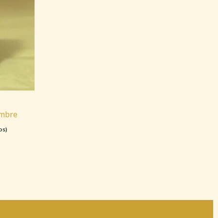
ombre
os)