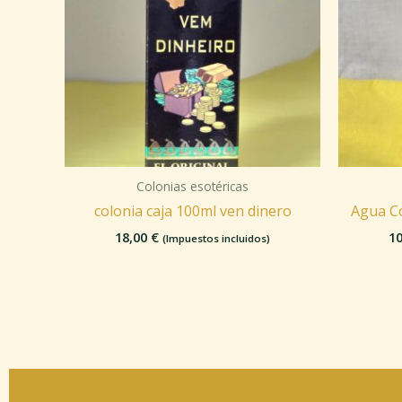
Colonias esotéricas
colonia caja 100ml ven dinero
Agua C
18,00
€
1
(Impuestos incluidos)