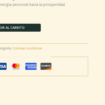
energía personal hacia la prosperidad.
IR AL CARRITO
tegoría:
Colonias esotéricas
Guaranteed Safe Checkout