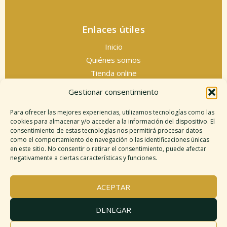
Enlaces útiles
Inicio
Quiénes somos
Tienda online
Servicios espirituales
Gestionar consentimiento
Contacto
Para ofrecer las mejores experiencias, utilizamos tecnologías como las
cookies para almacenar y/o acceder a la información del dispositivo. El
consentimiento de estas tecnologías nos permitirá procesar datos
como el comportamiento de navegación o las identificaciones únicas
Información legal
en este sitio. No consentir o retirar el consentimiento, puede afectar
negativamente a ciertas características y funciones.
Aviso legal
Descargo de responsabilidad
ACEPTAR
Política de cookies
Políticas de privacidad
DENEGAR
Términos y condiciones