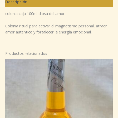
Descripción
colonia caja 100ml diosa del amor
Colonia ritual para activar el magnetismo personal, atraer
amor auténtico y fortalecer la energía emocional.
Productos relacionados