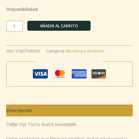
Disponibilidad:
AÑADIR AL CARRITO
SKU:
COJOTUR002
Categoría:
Bisutería y Amuletos
Guaranteed Safe Checkout
Descripción
Collar Ojo Turco Acero Inoxidable
Collar protector que bloquea envidias, malas intenciones y