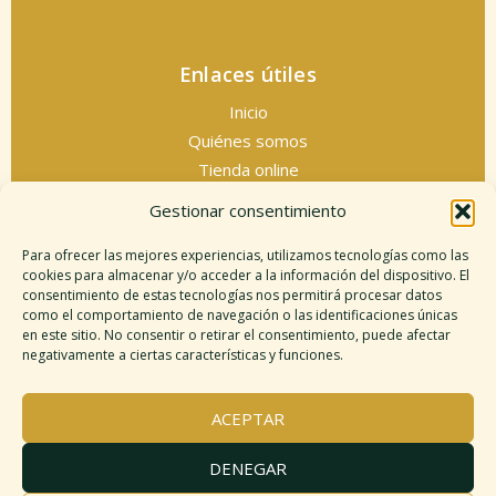
Enlaces útiles
Inicio
Quiénes somos
Tienda online
Servicios espirituales
Gestionar consentimiento
Contacto
Para ofrecer las mejores experiencias, utilizamos tecnologías como las
cookies para almacenar y/o acceder a la información del dispositivo. El
consentimiento de estas tecnologías nos permitirá procesar datos
como el comportamiento de navegación o las identificaciones únicas
Información legal
en este sitio. No consentir o retirar el consentimiento, puede afectar
negativamente a ciertas características y funciones.
Aviso legal
Descargo de responsabilidad
ACEPTAR
Política de cookies
Políticas de privacidad
DENEGAR
Términos y condiciones