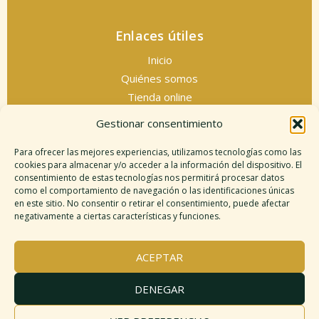
Enlaces útiles
Inicio
Quiénes somos
Tienda online
Servicios espirituales
Gestionar consentimiento
Contacto
Para ofrecer las mejores experiencias, utilizamos tecnologías como las
cookies para almacenar y/o acceder a la información del dispositivo. El
consentimiento de estas tecnologías nos permitirá procesar datos
como el comportamiento de navegación o las identificaciones únicas
Información legal
en este sitio. No consentir o retirar el consentimiento, puede afectar
negativamente a ciertas características y funciones.
Aviso legal
Descargo de responsabilidad
ACEPTAR
Política de cookies
Políticas de privacidad
DENEGAR
Términos y condiciones