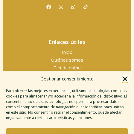
Enlaces útiles
Inicio
Quiénes somos
Tienda online
Servicios espirituales
Gestionar consentimiento
Contacto
Para ofrecer las mejores experiencias, utilizamos tecnologías como las
cookies para almacenar y/o acceder a la información del dispositivo. El
consentimiento de estas tecnologías nos permitirá procesar datos
como el comportamiento de navegación o las identificaciones únicas
Información legal
en este sitio. No consentir o retirar el consentimiento, puede afectar
negativamente a ciertas características y funciones.
Aviso legal
Descargo de responsabilidad