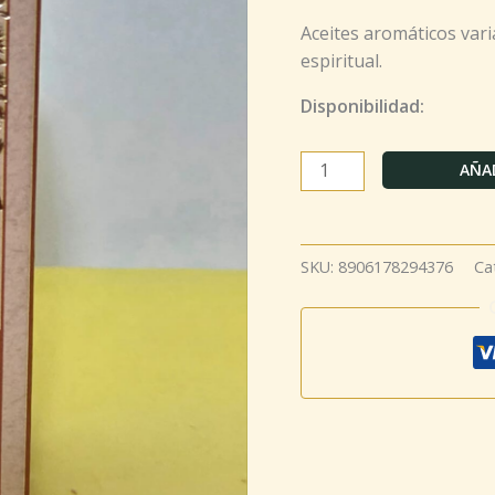
Aceites aromáticos vari
espiritual.
Disponibilidad:
AÑAD
SKU:
8906178294376
Ca