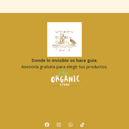
Donde lo invisible se hace guía.
Asesoría gratuita para elegir tus productos.