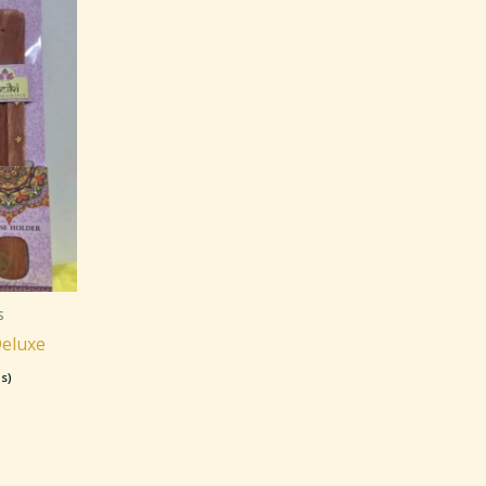
s
Deluxe
s)