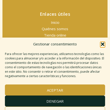
Enlaces útiles
Inicio
Quiénes somos
Tienda online
Servicios espirituales
Gestionar consentimiento
Contacto
Para ofrecer las mejores experiencias, utilizamos tecnologías como las
cookies para almacenar y/o acceder a la información del dispositivo. El
consentimiento de estas tecnologías nos permitirá procesar datos
como el comportamiento de navegación o las identificaciones únicas
Información legal
en este sitio. No consentir o retirar el consentimiento, puede afectar
negativamente a ciertas características y funciones.
Aviso legal
Descargo de responsabilidad
ACEPTAR
Política de cookies
Políticas de privacidad
DENEGAR
Términos y condiciones