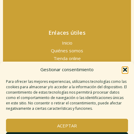
Enlaces útiles
Inicio
Quiénes somos
Tienda online
Servicios espirituales
Gestionar consentimiento
Contacto
Para ofrecer las mejores experiencias, utilizamos tecnologías como las
cookies para almacenar y/o acceder a la información del dispositivo. El
consentimiento de estas tecnologías nos permitirá procesar datos
como el comportamiento de navegación o las identificaciones únicas
Información legal
en este sitio. No consentir o retirar el consentimiento, puede afectar
negativamente a ciertas características y funciones.
Aviso legal
Descargo de responsabilidad
ACEPTAR
Política de cookies