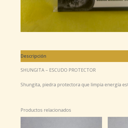
Descripción
SHUNGITA – ESCUDO PROTECTOR
Shungita, piedra protectora que limpia energía est
Productos relacionados