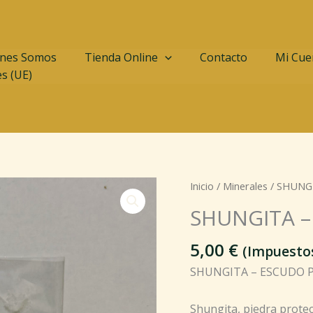
nes Somos
Tienda Online
Contacto
Mi Cue
es (UE)
SHUNGITA
Inicio
/
Minerales
/ SHUNG
-
SHUNGITA 
ESCUDO
PROTECTOR
5,00
€
(Impuestos
cantidad
SHUNGITA – ESCUDO 
Shungita, piedra protec