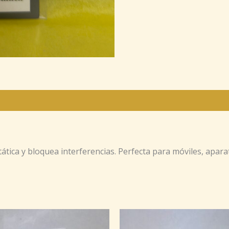
ática y bloquea interferencias. Perfecta para móviles, apara