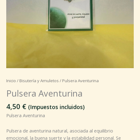
Inicio
/
Bisutería y Amuletos
/ Pulsera Aventurina
Pulsera Aventurina
4,50
€
(Impuestos incluidos)
Pulsera Aventurina
Pulsera de aventurina natural, asociada al equilibrio
emocional, la buena suerte y la estabilidad personal. Se