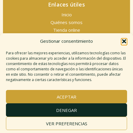
Enlaces útiles
Inicio
Quiénes somos
Tienda online
Servicios espirituales
Gestionar consentimiento
Contacto
Para ofrecer las mejores experiencias, utilizamos tecnologías como las
cookies para almacenar y/o acceder a la información del dispositivo. El
consentimiento de estas tecnologías nos permitirá procesar datos
como el comportamiento de navegación o las identificaciones únicas
Información legal
en este sitio. No consentir o retirar el consentimiento, puede afectar
negativamente a ciertas características y funciones.
Aviso legal
Descargo de responsabilidad
ACEPTAR
Política de cookies
Políticas de privacidad
DENEGAR
Términos y condiciones
Mapa del sitio
VER PREFERENCIAS