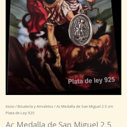
cantidad
Inicio
/
Bisutería y Amuletos
/ Ac Medalla de San Miguel 2.5 cm
Plata de Ley 925
Ac Medalla de San Miguel 2.5