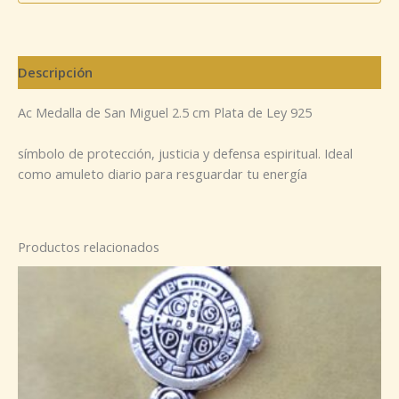
Descripción
Ac Medalla de San Miguel 2.5 cm Plata de Ley 925
símbolo de protección, justicia y defensa espiritual. Ideal
como amuleto diario para resguardar tu energía
Productos relacionados
Rango
de
precios:
desde
5,00 €
hasta
6,00 €