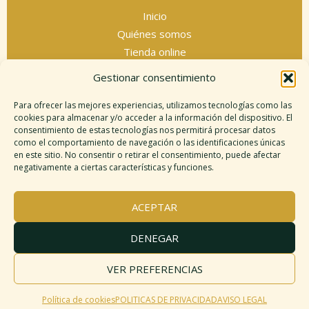
Inicio
Quiénes somos
Tienda online
Servicios espirituales
Gestionar consentimiento
Contacto
Para ofrecer las mejores experiencias, utilizamos tecnologías como las
cookies para almacenar y/o acceder a la información del dispositivo. El
consentimiento de estas tecnologías nos permitirá procesar datos
como el comportamiento de navegación o las identificaciones únicas
Información legal
en este sitio. No consentir o retirar el consentimiento, puede afectar
negativamente a ciertas características y funciones.
Aviso legal
Descargo de responsabilidad
ACEPTAR
Política de cookies
Políticas de privacidad
DENEGAR
Términos y condiciones
Mapa del sitio
VER PREFERENCIAS
Política de cookies
POLITICAS DE PRIVACIDAD
AVISO LEGAL