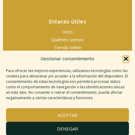
Enlaces útiles
Inicio
Quiénes somos
Tienda online
Servicios espirituales
Gestionar consentimiento
Contacto
Para ofrecer las mejores experiencias, utilizamos tecnologías como las
cookies para almacenar y/o acceder a la información del dispositivo. El
consentimiento de estas tecnologías nos permitirá procesar datos
como el comportamiento de navegación o las identificaciones únicas
Información legal
en este sitio. No consentir o retirar el consentimiento, puede afectar
negativamente a ciertas características y funciones.
Aviso legal
Descargo de responsabilidad
ACEPTAR
Política de cookies
Políticas de privacidad
DENEGAR
Términos y condiciones