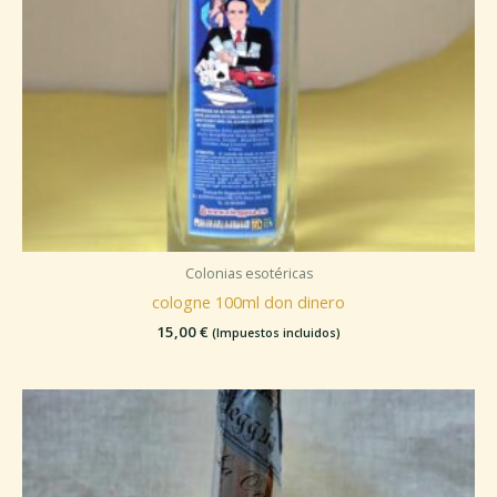
Colonias esotéricas
cologne 100ml don dinero
15,00
€
(Impuestos incluidos)