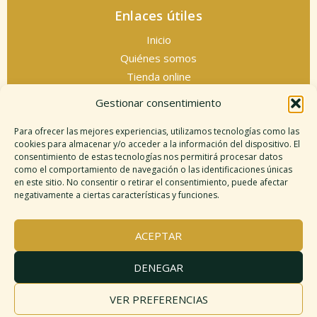
Enlaces útiles
Inicio
Quiénes somos
Tienda online
Servicios espirituales
Gestionar consentimiento
Contacto
Para ofrecer las mejores experiencias, utilizamos tecnologías como las
cookies para almacenar y/o acceder a la información del dispositivo. El
consentimiento de estas tecnologías nos permitirá procesar datos
como el comportamiento de navegación o las identificaciones únicas
Información legal
en este sitio. No consentir o retirar el consentimiento, puede afectar
negativamente a ciertas características y funciones.
Aviso legal
Descargo de responsabilidad
ACEPTAR
Política de cookies
Políticas de privacidad
DENEGAR
Términos y condiciones
Mapa del sitio
VER PREFERENCIAS