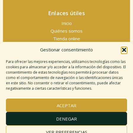
Enlaces útiles
Inicio
Quiénes somos
Tienda online
Servicios espirituales
Gestionar consentimiento
Contacto
Para ofrecer las mejores experiencias, utilizamos tecnologías como las
cookies para almacenar y/o acceder a la información del dispositivo. El
consentimiento de estas tecnologías nos permitirá procesar datos
como el comportamiento de navegación o las identificaciones únicas
Información legal
en este sitio. No consentir o retirar el consentimiento, puede afectar
negativamente a ciertas características y funciones.
Aviso legal
Descargo de responsabilidad
ACEPTAR
Política de cookies
Políticas de privacidad
DENEGAR
Términos y condiciones
Mapa del sitio
VER PREFERENCIAS