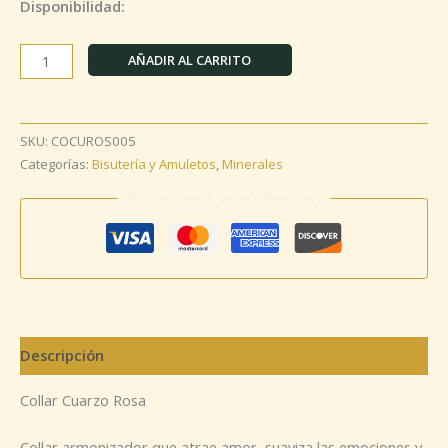
Disponibilidad:
AÑADIR AL CARRITO
SKU:
COCUROS005
Categorías:
Bisutería y Amuletos
,
Minerales
Guaranteed Safe Checkout
Descripción
Collar Cuarzo Rosa
Collar armonizador que atrae amor, suaviza las emociones y