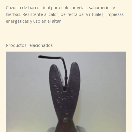
Cazuela de barro ideal para colocar velas, sahumerios y
hierbas. Resistente al calor, perfecta para rituales, limpiezas
energéticas y uso en el altar
Productos relacionados