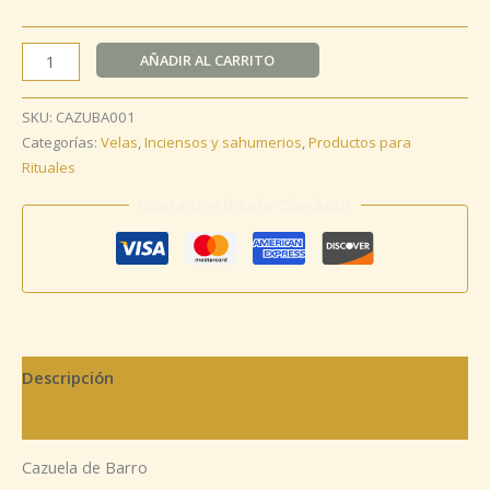
AÑADIR AL CARRITO
SKU:
CAZUBA001
Categorías:
Velas
,
Inciensos y sahumerios
,
Productos para
Rituales
Guaranteed Safe Checkout
Descripción
Información adicional
Cazuela de Barro