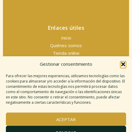
Enlaces útiles
Inicio
Quiénes somos
Tienda online
Servicios espirituales
Gestionar consentimiento
Contacto
Para ofrecer las mejores experiencias, utilizamos tecnologías como las
cookies para almacenar y/o acceder a la información del dispositivo. El
consentimiento de estas tecnologías nos permitirá procesar datos
como el comportamiento de navegación o las identificaciones únicas
Información legal
en este sitio. No consentir o retirar el consentimiento, puede afectar
negativamente a ciertas características y funciones.
Aviso legal
Descargo de responsabilidad
ACEPTAR
Política de cookies
Políticas de privacidad