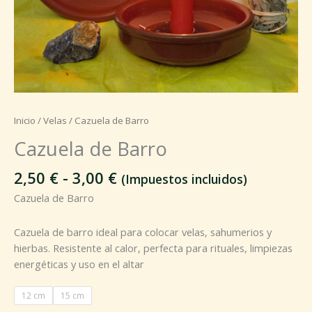
Inicio
/
Velas
/ Cazuela de Barro
Cazuela de Barro
2,50
€
-
3,00
€
(Impuestos incluidos)
Cazuela de Barro
Cazuela de barro ideal para colocar velas, sahumerios y
hierbas. Resistente al calor, perfecta para rituales, limpiezas
energéticas y uso en el altar
12 cm
15 cm