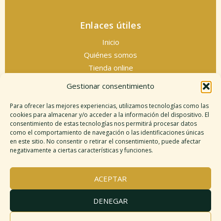
Enlaces útiles
Inicio
Quiénes somos
Tienda online
Servicios espirituales
Gestionar consentimiento
Contacto
Para ofrecer las mejores experiencias, utilizamos tecnologías como las
cookies para almacenar y/o acceder a la información del dispositivo. El
consentimiento de estas tecnologías nos permitirá procesar datos
como el comportamiento de navegación o las identificaciones únicas
Información legal
en este sitio. No consentir o retirar el consentimiento, puede afectar
negativamente a ciertas características y funciones.
Aviso legal
Descargo de responsabilidad
ACEPTAR
Política de cookies
Políticas de privacidad
DENEGAR
Términos y condiciones