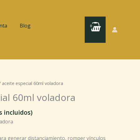
nta
Blog
 aceite especial 60ml voladora
ial 60ml voladora
 incluidos)
ladora
 para generar distanciamiento, romper vínculos