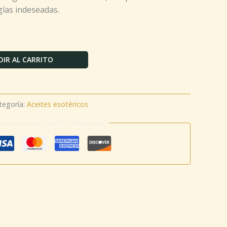
gías indeseadas.
IR AL CARRITO
tegoría:
Aceites esotéricos
Guaranteed Safe Checkout