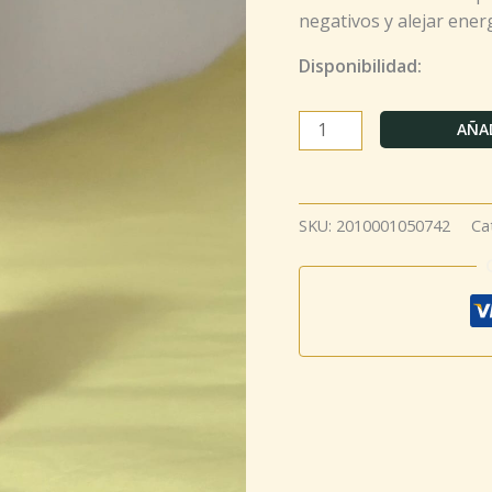
negativos y alejar ener
Disponibilidad:
AÑAD
SKU:
2010001050742
Ca