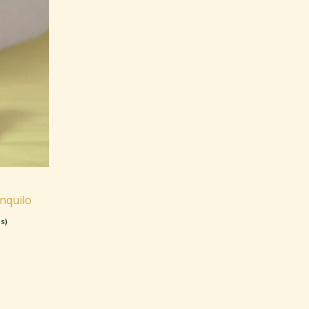
anquilo
s)