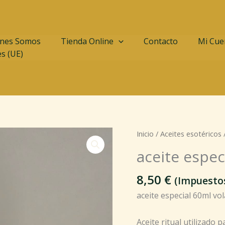
nes Somos
Tienda Online
Contacto
Mi Cue
es (UE)
aceite
Inicio
/
Aceites esotéricos
/
especial
aceite espec
60ml
voladora
8,50
€
(Impuestos
cantidad
aceite especial 60ml vo
Aceite ritual utilizado